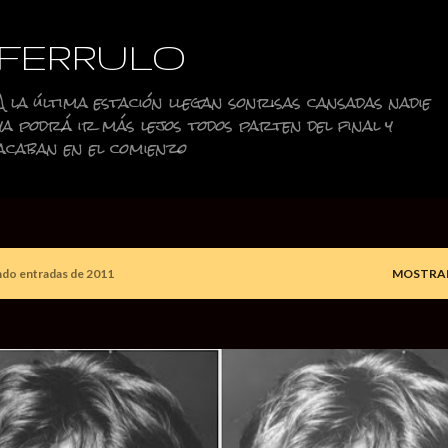
Ir al contenido principal
FERRULO
A la última estación llegan sonrisas cansadas nadie
ya podrá ir más lejos todos parten del final y
acaban en el comienzo
do entradas de 2011
MOSTRA