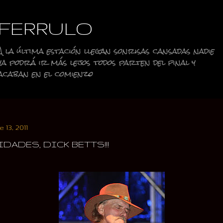
Ir al contenido principal
FERRULO
A la última estación llegan sonrisas cansadas nadie
ya podrá ir más lejos todos parten del final y
acaban en el comienzo
 13, 2011
IDADES, DICK BETTS!!!