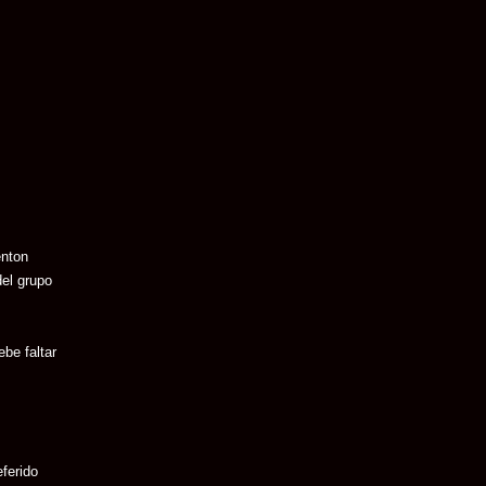
enton
del grupo
be faltar
ferido