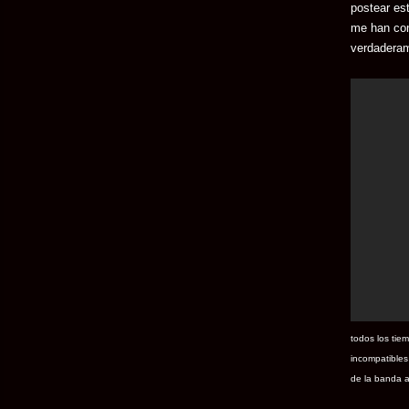
postear es
me han con
verdaderam
todos los tie
incompatibles
de la banda a