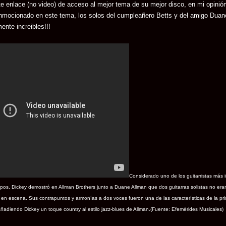
te enlace (no video) de acceso al mejor tema de su mejor disco, en mi opinió
mocionado en este tema, los solos del cumpleañero Betts y del amigo Duan
ente increibles!!!
Considerado uno de los guitarristas más 
mpos, Dickey demostró en Allman Brothers junto a Duane Allman que dos guitarras solistas no era
 en escena. Sus contrapuntos y armonías a dos voces fueron una de las características de la p
ñadiendo Dickey un toque country al estilo jazz-blues de Allman.(Fuente: Efemérides Musicales)