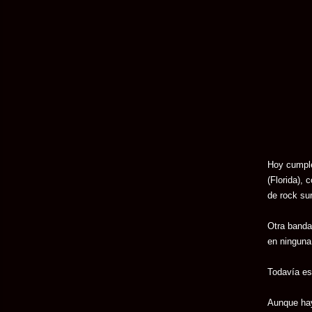
Hoy cumple
(Florida), 
de rock su
Otra banda 
en ninguna
Todavía est
Aunque hay