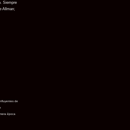
n. Siempre
e Allman;
influyentes de
n
rimera época