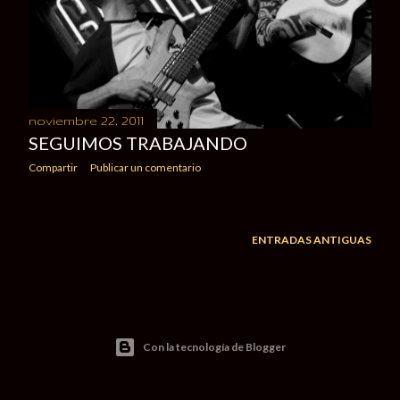
d
a
s
noviembre 22, 2011
SEGUIMOS TRABAJANDO
Compartir
Publicar un comentario
ENTRADAS ANTIGUAS
Con la tecnología de Blogger