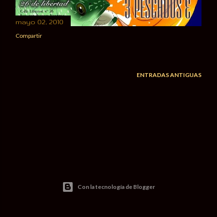
d
a
mayo 02, 2010
s
Compartir
ENTRADAS ANTIGUAS
Con la tecnología de Blogger