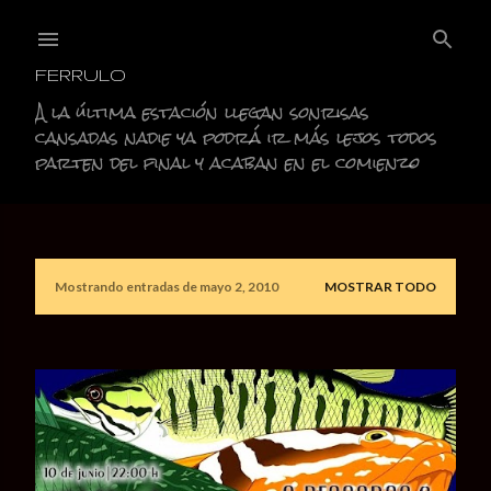
Ir al contenido principal
FERRULO
A la última estación llegan sonrisas
cansadas nadie ya podrá ir más lejos todos
parten del final y acaban en el comienzo
Mostrando entradas de mayo 2, 2010
MOSTRAR TODO
E
n
t
r
a