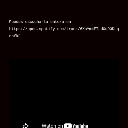
Puedes escucharla entera en:
https://open.spotify.com/track/6XaYm4FTLdOq93DLq
nhfkF