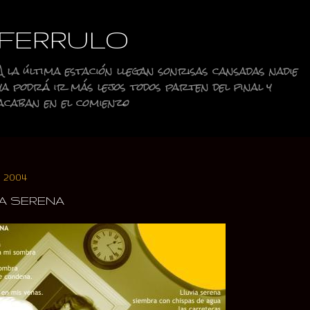
Ir al contenido principal
FERRULO
A la última estación llegan sonrisas cansadas nadie
ya podrá ir más lejos todos parten del final y
acaban en el comienzo
, 2004
A SERENA